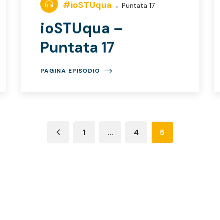
#ioSTUqua
Puntata 17
ioSTUqua –
Puntata 17
PAGINA EPISODIO
1
…
4
5