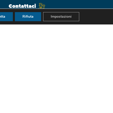
Contattaci
tta
Rifiuta
Impostazioni
0881 33 85 53
Lun - Ven: 9AM - 12PM
webradio@unifg.it