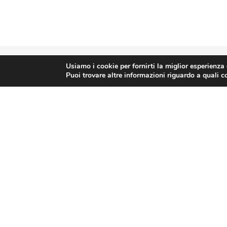
Usiamo i cookie per fornirti la miglior esperienza
Puoi trovare altre informazioni riguardo a quali co
P
We Podcast
Scuola, 