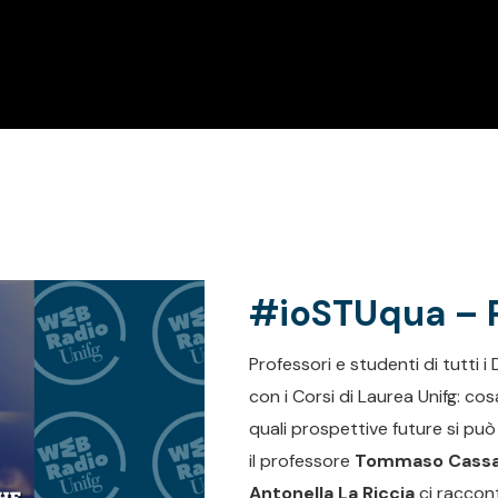
#ioSTUqua – P
Professori e studenti di tutti 
con i Corsi di Laurea Unifg: cosa
quali prospettive future si pu
il professore
Tommaso Cass
Antonella La Riccia
ci raccont