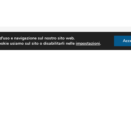
 d'uso e navigazione sul nostro sito web.
Acce
okie usiamo sul sito o disabilitarli nelle
impostazioni
.
We Unifg
odcast in eviden
Episodio 03
musei e