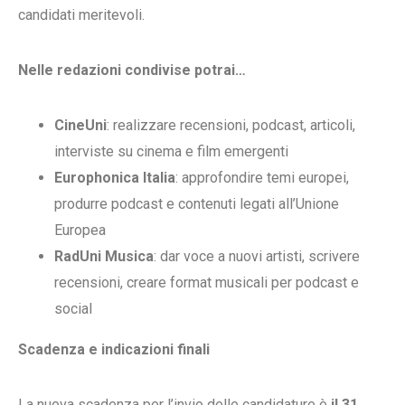
candidati meritevoli.
Nelle redazioni condivise potrai…
CineUni
: realizzare recensioni, podcast, articoli,
interviste su cinema e film emergenti
Europhonica Italia
: approfondire temi europei,
produrre podcast e contenuti legati all’Unione
Europea
RadUni Musica
: dar voce a nuovi artisti, scrivere
recensioni, creare format musicali per podcast e
social
Scadenza e indicazioni finali
La nuova scadenza per l’invio delle candidature è
il 31